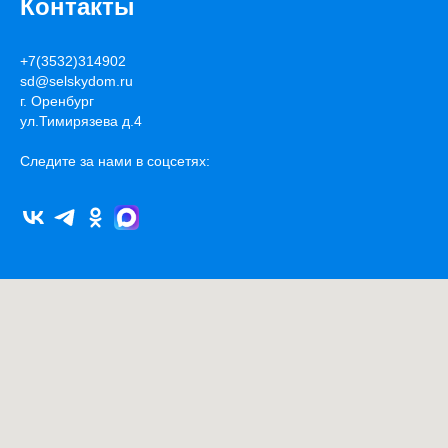
Контакты
+7(3532)314902
sd@selskydom.ru
г. Оренбург
ул.Тимирязева д.4
Следите за нами в соцсетях: