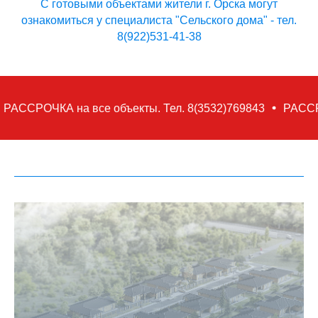
С готовыми объектами жители г. Орска могут
ознакомиться у специалиста "Сельского дома" - тел.
8(922)531-41-38
ОЧКА на все объекты. Тел. 8(3532)769843
РАССРОЧКА н