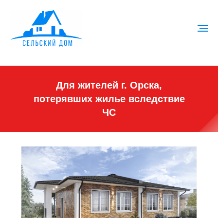
Для жителей г. Орска,
потерявших жилье вследствие
ЧС